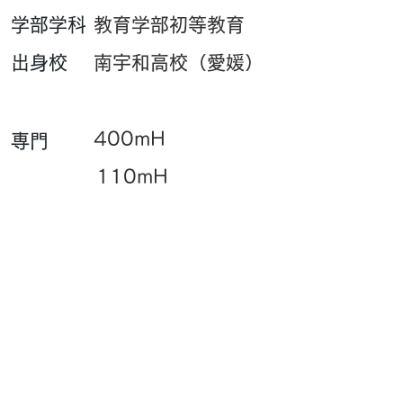
​学部学科
教育学部初等教育
​出身校
南宇和高校（愛媛）
400mH
専門
110mH
​一言
ケツを使った走りを
早く身につけたいで
す。
PB・UB・SBはこちら
​サイト閲覧数