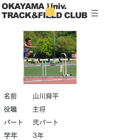
OKAYAMA Univ.
TRACK&FIELD CLUB
​名前
山川舜平
​役職
主将
パート
弐パート
学年
3年