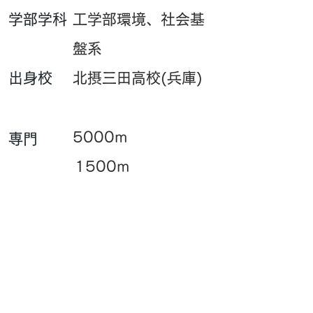
​学部学科
工学部環境、社会基
盤系
​出身校
北摂三田高校(兵庫)
5000m
専門
1500m
​一言
コツコツ頑張りま
す！
PB・UB・SBはこちら
​サイト閲覧数