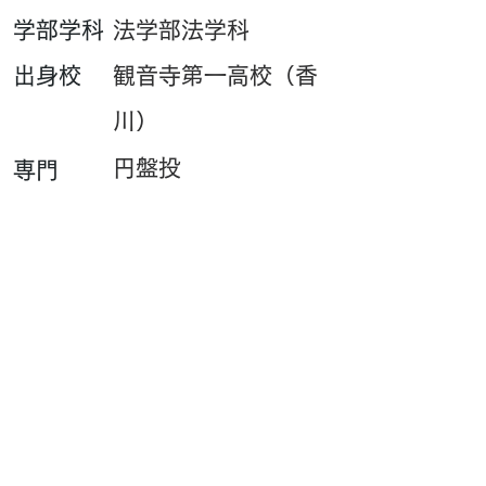
​学部学科
法学部法学科
​出身校
観音寺第一高校（香
川）
円盤投
専門
​一言
誰よりも強くなりま
す
PB・UB・SBはこちら
​サイト閲覧数
Contact : outfhp[at]gmail.com