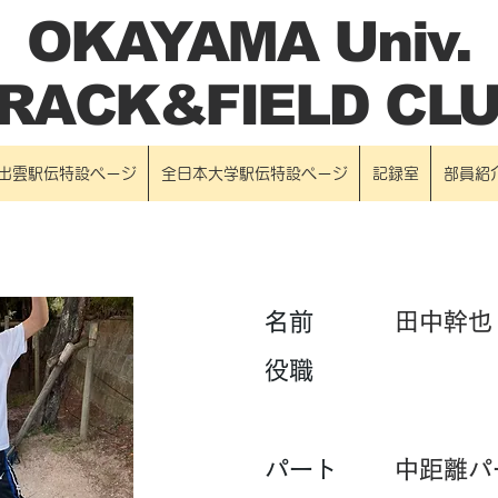
OKAYAMA Univ.
RACK&FIELD CL
出雲駅伝特設ページ
全日本大学駅伝特設ページ
記録室
部員紹
​名前
田中幹也
​役職
パート
中距離パ