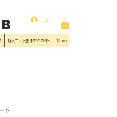
ログイン
UB
介
新入生・入部希望の皆様へ
More
ート