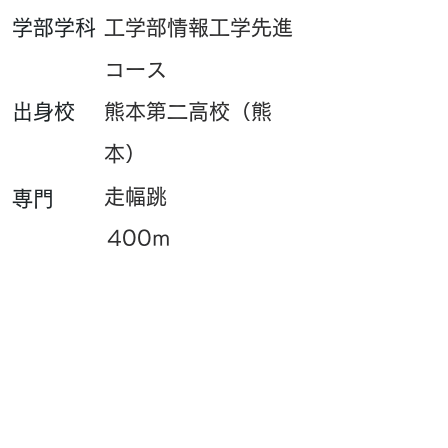
​学部学科
工学部情報工学先進
コース
​出身校
熊本第二高校（熊
本）
走幅跳
専門
400m
​一言
7m跳べるよう頑張り
ます！
PB・UB・SBはこちら
​サイト閲覧数