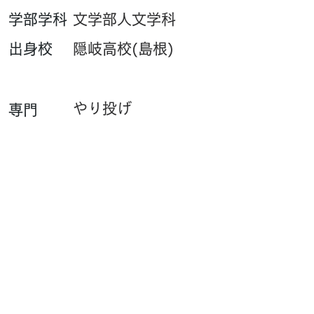
​学部学科
文学部人文学科
​出身校
隠岐高校(島根)
やり投げ
専門
​一言
おもしろTシャツの人
です
PB・UB・SBはこちら
​サイト閲覧数
Contact : outfhp[at]gmail.com