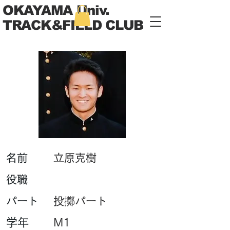
OKAYAMA Univ.
TRACK&FIELD CLUB
​名前
立原克樹
​役職
パート
投擲パート
学年
M1