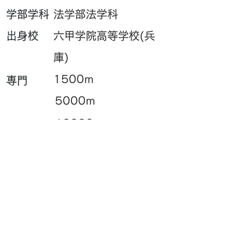
​学部学科
法学部法学科
​出身校
六甲学院高等学校(兵
庫)
1500m
専門
5000m
10000m
​一言
駅伝に出れるように
頑張ります！
PB・UB・SBはこちら
​サイト閲覧数
Contact : outfhp[at]gmail.com