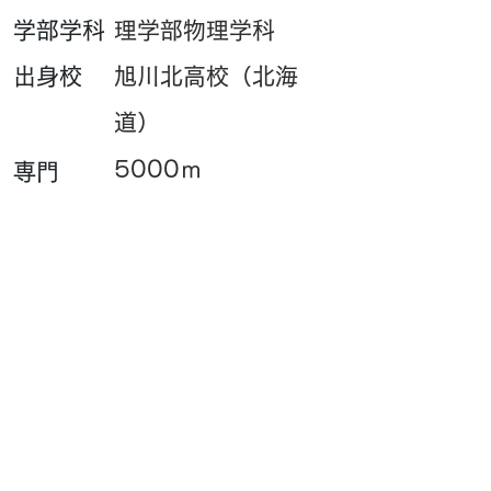
​学部学科
理学部物理学科
​出身校
旭川北高校（北海
道）
5000ｍ
専門
​一言
チームの力になれる
ように頑張ります！
PB・UB・SBはこちら
​サイト閲覧数
Contact : outfhp[at]gmail.com