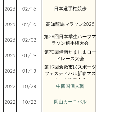
日本選手権競歩
2025
02/16
高知龍馬マラソン2025
2025
02/16
第28回日本学生ハーフマ
2025
02/02
ラソン選手権大会
第70回備南たましまロー
2025
01/19
ドレース大会
第19回倉敷市民スポーツ
2025
01/13
フェスティバル新春マス
カット周走大会
中四国個人戦
2022
10/28
岡山カーニバル
2022
10/22
丸亀カーニバル
2022
10/02
岡山県実業団対学生対抗
2022
10/02