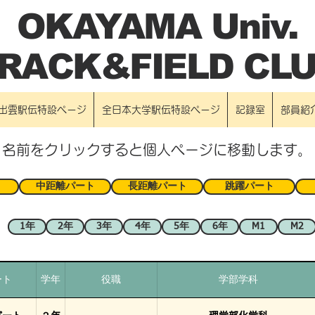
OKAYAMA Univ.
RACK&FIELD CL
出雲駅伝特設ページ
全日本大学駅伝特設ページ
記録室
部員紹
​名前をクリックすると個人ページに移動します。
中距離パート
長距離パート
跳躍パート
1年
2年
3年
4年
5年
6年
M1
M2
ート
学年
役職
学部学科