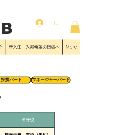
ログイン
UB
介
新入生・入部希望の皆様へ
More
投擲パート
マネージャーパート
出身校